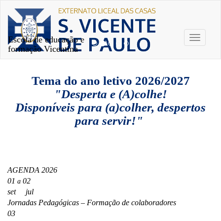
Escola de educação e
Toggle
formação Vicentina
navigati
Tema do ano letivo 2026/2027
"Desperta e (A)colhe!
Disponíveis para (a)colher, despertos
para servir!"
AGENDA 2026
01
02
a
set jul
Jornadas Pedagógicas – Formação de colaboradores
03