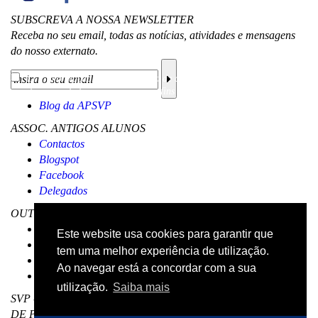
SUBSCREVA A NOSSA NEWSLETTER
Receba no seu email, todas as notícias, atividades e mensagens
do nosso externato.
Li a
informação sobre a proteção de dados
e aceito o processamento e
uso dos meus dados pessoais para os fins mencionados.
Blog da APSVP
ASSOC. ANTIGOS ALUNOS
Contactos
Blogspot
Facebook
Delegados
OUTROS
Visita Virtual
Este website usa cookies para garantir que
Livro de reclamações
tem uma melhor experiência de utilização.
Código de Conduta
Ao navegar está a concordar com a sua
Canal de Denúncias
utilização.
Saiba mais
SVP - EXTERNATO LICEAL DAS CASAS DE SÃO VICENTE
DE PAULO - Lisboa © Todos os direitos reservados |
Política de