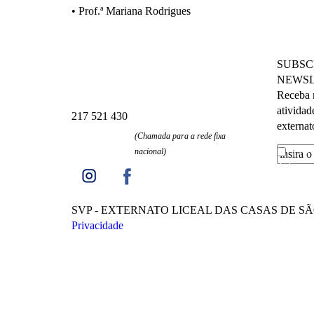
• Prof.ª Mariana Rodrigues
SUBSC
NEWSL
Receba n
atividad
217 521 430
externat
(Chamada para a rede fixa
nacional)
Li a
dados
e a
meus dado
menciona
SVP - EXTERNATO LICEAL DAS CASAS DE SÃO VIC
Privacidade