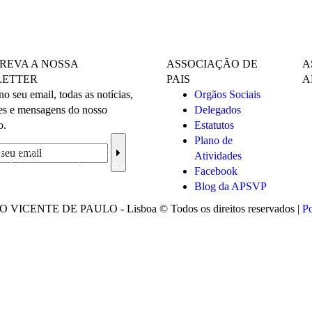
REVA A NOSSA
ASSOCIAÇÃO DE
A
ETTER
PAIS
A
o seu email, todas as notícias,
Orgãos Sociais
es e mensagens do nosso
Delegados
o.
Estatutos
Plano de
informação sobre a proteção de
Atividades
ceito o processamento e uso dos
Facebook
s pessoais para os fins
Blog da APSVP
dos.
ENTE DE PAULO - Lisboa © Todos os direitos reservados |
Po