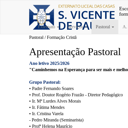
Esco
for
Externato
Serviços
Pastoral
A.
Pastoral / Formação Cristã
Apresentação Pastoral
Ano letivo 2025/2026
"Caminhemos na Esperança para ser mais e melh
Grupo Pastoral:
• Padre Fernando Soares
• Prof. Doutor Rogério Frazão - Diretor Pedagógico
• Ir. Mª Lurdes Alves Morais
• Ir. Fátima Mendes
• Ir. Cristina Varela
- Pedro Miranda (Seminarista)
• Profª Helena Maurício