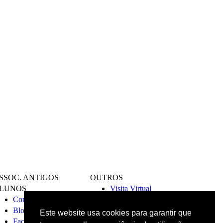
SSOC. ANTIGOS
OUTROS
LUNOS
Visita Virtual
Contactos
Livro de
Blogspot
reclamações
Este website usa cookies para garantir que
Facebook
Código de Conduta