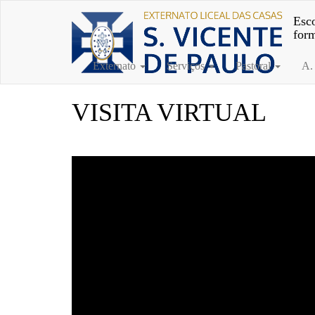
Esco
for
Externato
Serviços
Pastoral
A.
VISITA VIRTUAL