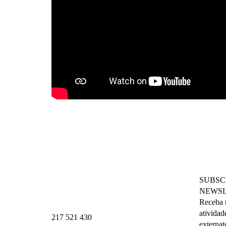
SUBSC
NEWSL
Receba n
atividad
217 521 430
externat