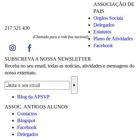
ASSOCIAÇÃO DE
PAIS
Orgãos Sociais
Delegados
217 521 430
Estatutos
(Chamada para a rede fixa nacional)
Plano de Atividades
Facebook
SUBSCREVA A NOSSA NEWSLETTER
Receba no seu email, todas as notícias, atividades e mensagens do
nosso externato.
Li a
informação sobre a proteção de dados
e aceito o processamento e
uso dos meus dados pessoais para os fins mencionados.
Blog da APSVP
ASSOC. ANTIGOS ALUNOS
Contactos
Blogspot
Facebook
Delegados