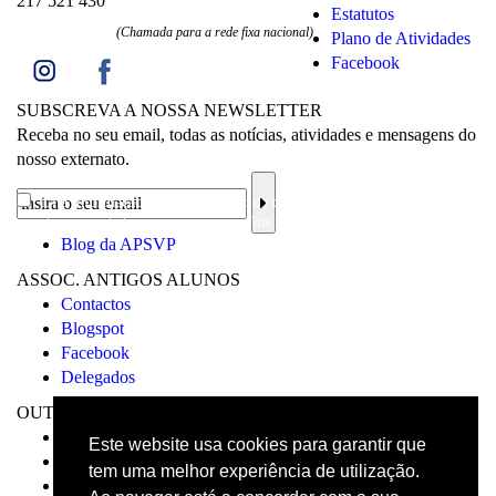
217 521 430
Estatutos
(Chamada para a rede fixa nacional)
Plano de Atividades
Facebook
SUBSCREVA A NOSSA NEWSLETTER
Receba no seu email, todas as notícias, atividades e mensagens do
nosso externato.
Li a
informação sobre a proteção de dados
e aceito o processamento e
uso dos meus dados pessoais para os fins mencionados.
Blog da APSVP
ASSOC. ANTIGOS ALUNOS
Contactos
Blogspot
Facebook
Delegados
OUTROS
Visita Virtual
Este website usa cookies para garantir que
Livro de reclamações
tem uma melhor experiência de utilização.
Código de Conduta