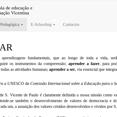
la de educação e
mação Vicentina
 Pedagógica
E-Schooling
Contactos
LAR
o aprendizagens fundamentais, que ao
longo de toda a vida, ser
dquirir os instrumentos da compreensão;
aprender a fazer
, para po
m todas as atividades humanas;
aprender
a ser
, via essencial que integr
para a UNESCO da Comissão Internacional sobre a
Educação para o S
 de S. Vicente de Paulo é
claramente definida a nossa missão como esc
retende-se também o
desenvolvimento de valores de democracia e 
e cada um, a assunção
dos valores cristãos desenvolvidos e vividos por S