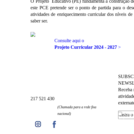
O Projeto Educativo (PE) fundamenta a construção do
este PCE pretende ser o ponto de partida para o de
atividades de enriquecimento curricular dos níveis de 
saber ser.
Consulte aqui o
Projeto Curricular 2024 - 2027
>
SUBSC
NEWSL
Receba n
atividad
217 521 430
externat
(Chamada para a rede fixa
nacional)
Li a
dados
e a
meus dado
menciona