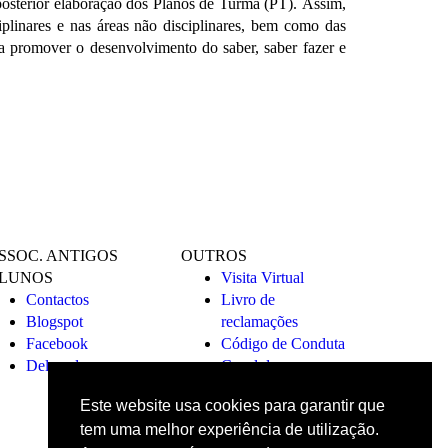
 posterior elaboração dos Planos de Turma (PT).
Assim,
plinares e nas áreas não disciplinares,
bem como das
nda promover o desenvolvimento do saber,
saber fazer e
SSOC. ANTIGOS
OUTROS
LUNOS
Visita Virtual
Contactos
Livro de
Blogspot
reclamações
Facebook
Código de Conduta
Delegados
Canal de
Denúncias
Este website usa cookies para garantir que
tem uma melhor experiência de utilização.