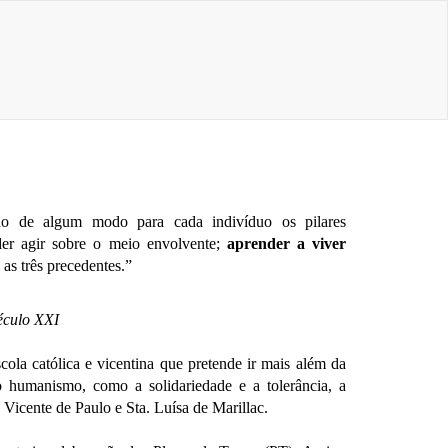
ão de algum modo para cada indivíduo os pilares
der agir sobre o meio envolvente;
aprender a viver
a as três precedentes.”
éculo XXI
ola católica e vicentina que pretende ir mais
além da
do humanismo, como a solidariedade e a
tolerância, a
. Vicente de Paulo e Sta. Luísa de
Marillac.