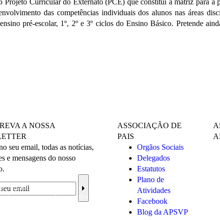
 Projeto Curricular do Externato
(PCE) que constitui a matriz para a
senvolvimento das
competências individuais dos alunos nas áreas disci
ensino pré-escolar, 1º,
2º e 3º ciclos do Ensino Básico. Pretende ai
REVA A NOSSA
ASSOCIAÇÃO DE
A
ETTER
PAIS
A
o seu email, todas as notícias,
Orgãos Sociais
es e mensagens do nosso
Delegados
o.
Estatutos
Plano de
informação sobre a proteção de
Atividades
ceito o processamento e uso dos
Facebook
s pessoais para os fins
Blog da APSVP
dos.