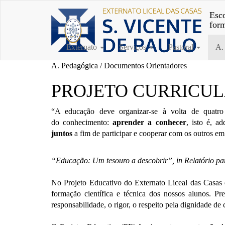
Esco
for
Externato
Serviços
Pastoral
A.
A. Pedagógica / Documentos Orientadores
PROJETO CURRICU
“A educação deve organizar-se à volta de quatr
do
conhecimento:
aprender a conhecer
, isto é, a
juntos
a
fim de participar e cooperar com os outros e
“Educação: Um tesouro a descobrir”, in Relatório 
No Projeto Educativo do Externato Liceal das Casas
formação científica e técnica dos nossos alunos. P
responsabilidade, o rigor, o respeito pela dignidade d