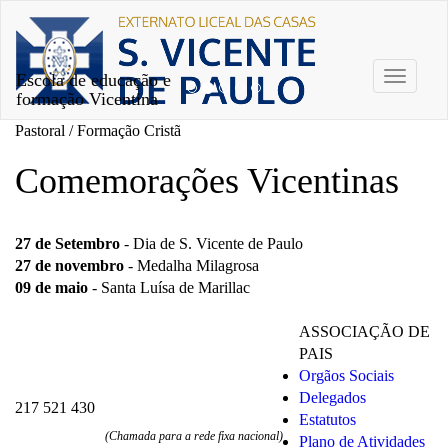
Escola de educação e
Toggle
formação Vicentina
navigati
Pastoral / Formação Cristã
Comemorações Vicentinas
27 de Setembro
- Dia de S. Vicente de Paulo
27 de novembro
- Medalha Milagrosa
09 de maio
- Santa Luísa de Marillac
ASSOCIAÇÃO DE
PAIS
Orgãos Sociais
Delegados
217 521 430
Estatutos
(Chamada para a rede fixa nacional)
Plano de Atividades