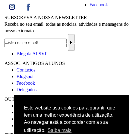
Facebook
SUBSCREVA A NOSSA NEWSLETTER
Receba no seu email, todas as notícias, atividades e mensagens do
nosso externato.
Li a
informação sobre a proteção de dados
e aceito o processamento e
uso dos meus dados pessoais para os fins mencionados.
Blog da APSVP
ASSOC. ANTIGOS ALUNOS
Contactos
Blogspot
Facebook
Delegados
OUTROS
Visita Virtual
Este website usa cookies para garantir que
Livro de reclamações
tem uma melhor experiência de utilização.
Código de Conduta
Ao navegar está a concordar com a sua
Canal de Denúncias
utilização.
Saiba mais