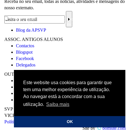
Receba no seu email, todas as notícias, atividades e mensagens do
nosso externato.
Li a
informação sobre a proteção de dados
e aceito o processamento e
uso dos meus dados pessoais para os fins mencionados.
Blog da APSVP
ASSOC. ANTIGOS ALUNOS
Contactos
Blogspot
Facebook
Delegados
OUTROS
Visita Virtual
Este website usa cookies para garantir que
Livro de reclamações
tem uma melhor experiência de utilização.
Código de Conduta
Ao navegar está a concordar com a sua
Canal de Denúncias
utilização.
Saiba mais
SVP - EXTERNATO LICEAL DAS CASAS DE SÃO
VICENTE DE PAULO - Lisboa © Todos os direitos reservados |
Política de Privacidade
OK
Site by
bomsite.com