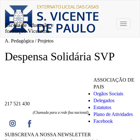
Escola de educação e
Toggle
formação Vicentina
navigati
A. Pedagógica / Projetos
Despensa Solidária SVP
ASSOCIAÇÃO DE
PAIS
Orgãos Sociais
Delegados
217 521 430
Estatutos
(Chamada para a rede fixa nacional)
Plano de Atividades
Facebook
SUBSCREVA A NOSSA NEWSLETTER