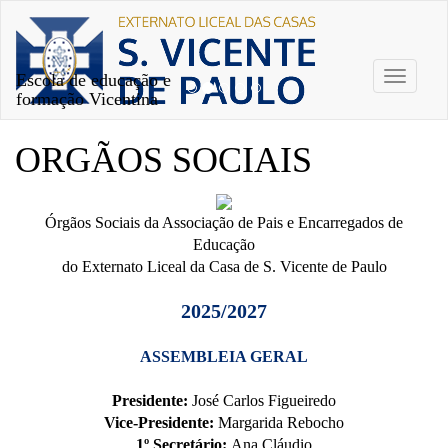
Escola de educação e
Toggle
formação Vicentina
navigati
ORGÃOS SOCIAIS
Órgãos Sociais da Associação de Pais e Encarregados de
Educação
do Externato Liceal da Casa de S. Vicente de Paulo
2025/2027
ASSEMBLEIA GERAL
Presidente:
José Carlos Figueiredo
Vice-Presidente:
Margarida Rebocho
1º Secretário:
Ana Cláudio