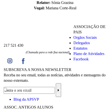
Relator:
Sónia Grazina
Vogal:
Mariana Corte-Real
ASSOCIAÇÃO DE
PAIS
Orgãos Sociais
Delegados
217 521 430
Estatutos
(Chamada para a rede fixa nacional)
Plano de Atividades
Facebook
SUBSCREVA A NOSSA NEWSLETTER
Receba no seu email, todas as notícias, atividades e mensagens do
nosso externato.
Li a
informação sobre a proteção de dados
e aceito o processamento e
uso dos meus dados pessoais para os fins mencionados.
Blog da APSVP
ASSOC. ANTIGOS ALUNOS