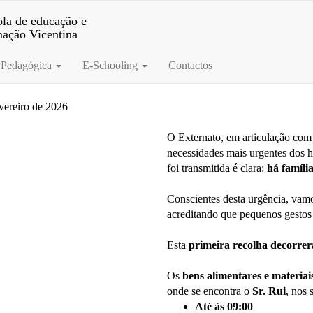
la de educação e
mação Vicentina
 Pedagógica
E-Schooling
Contactos
vereiro de 2026
O Externato, em articulação com
necessidades mais urgentes dos h
foi transmitida é clara:
há famíli
Conscientes desta urgência, va
acreditando que pequenos gestos
Esta
primeira recolha decorrerá 
Os
bens alimentares e materiai
onde se encontra o
Sr. Rui
, nos 
Até às 09:00