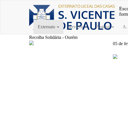
Esco
for
Externato
Serviços
Pastoral
A.
Recolha Solidária - Ourém
05 de fe