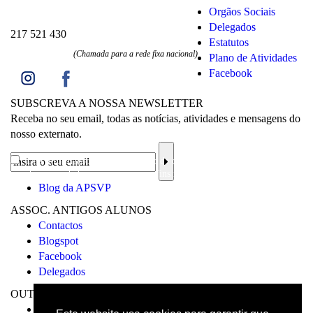
Orgãos Sociais
Delegados
217 521 430
Estatutos
(Chamada para a rede fixa nacional)
Plano de Atividades
Facebook
SUBSCREVA A NOSSA NEWSLETTER
Receba no seu email, todas as notícias, atividades e mensagens do
nosso externato.
Li a
informação sobre a proteção de dados
e aceito o processamento e
uso dos meus dados pessoais para os fins mencionados.
Blog da APSVP
ASSOC. ANTIGOS ALUNOS
Contactos
Blogspot
Facebook
Delegados
OUTROS
Visita Virtual